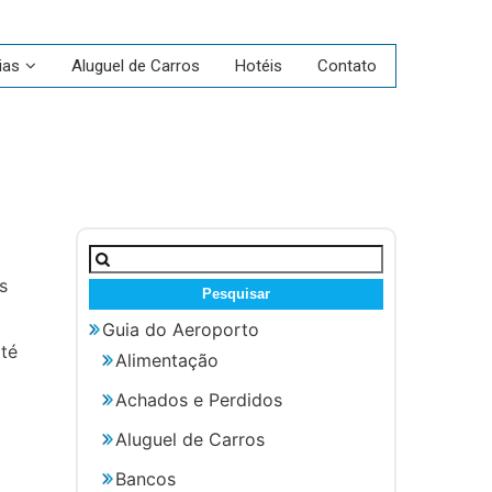
ias
Aluguel de Carros
Hotéis
Contato
Pesquisar
por:
s
Guia do Aeroporto
até
Alimentação
Achados e Perdidos
Aluguel de Carros
Bancos